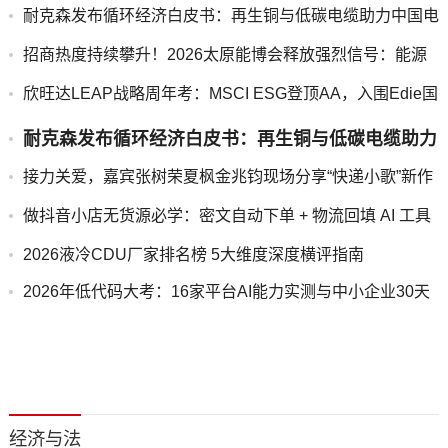
耐克森发布循环经济白皮书：再生铜与低碳电缆助力中国电
气化发展
招商热度持续攀升！2026太原能博会释放强烈信号：能源
转型看山西
欣旺达LEAP战略周年考：MSCI ESG登顶AA，入围Edie国
际大奖
耐克森发布循环经济白皮书：再生铜与低碳电缆助力
中国电气化发展
接力关爱，嘉宾张树荣夏枫金兆钧现场分享“快递小歌”新作
品
做抖音小店无货源必学：密文自动下单 + 物流回填 AI 工具
使用指南
2026液冷CDU厂家排名榜 5大维度深度横评指南
2026年低代码大考：16家平台AI能力实测与中小企业30天
落地全拆解
经济与法