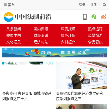
菜单
登录
注册
头条新闻
国内资讯
深度报道
热点追踪
映像中国
财经资讯
绿色环保
风景旅游
文化娱乐
经济与法
乡村振兴
食品健康
多彩贵州 爽爽贵阳 湖城清镇系
贵州省现代城乡经济发展研究
列报道之四十六
院系列报道之三