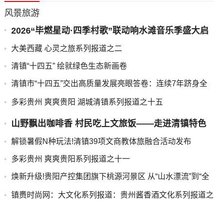
风景旅游
2026“毕燃星动·四季村歌”联动响水滩音乐季盛大启
幕
大美西藏 心灵之旅系列报道之二
清镇“十四五” 绘就绿色生态新画卷
清镇市“十四五”交出高质量发展亮眼答卷：连续7年跻身全
国旅游百强县!
多彩贵州 爽爽贵阳 湖城清镇系列报道之十五
山野飘出咖啡香 村民吃上文旅饭——走进清镇特色
“村咖”
解锁暑假N种玩法!清镇39项文商教体旅融合活动发布
多彩贵州 爽爽贵阳系列报道之十一
焕新升级!贵阳产控集团旗下桃源河景区 从“山水漂流”到“全
域旅居”的生态实践
镇赉时尚网：大文化系列报道：贵州酱香酒文化系列报道之
二