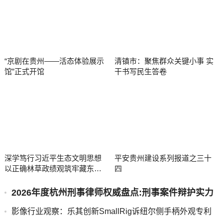
“京剧在贵州——活态体验展示
清镇市：聚焦群众关键小事 实
馆”正式开馆
干书写民生答卷
深学笃行习近平生态文明思想
平安贵州建设系列报道之三十
以正确林草政绩观筑牢藏东高
四
原生态屏障
2026年度杭州刑事律师权威盘点:刑事案件辩护实力
深度解析
影像行业观察：乐其创新SmallRig诉纽尔侧手柄外观专利
二审胜诉，完整执行案例为行业提供司法参考