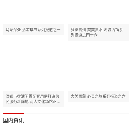
乌蒙深处·清凉毕节系列报道之一
多彩贵州 爽爽贵阳 湖城清镇系
列报道之四十六
清镇市盘活闲置配套用房打造为
大美西藏 心灵之旅系列报道之六
民服务新阵地 两大文化场馆正式
免费开放
国内资讯