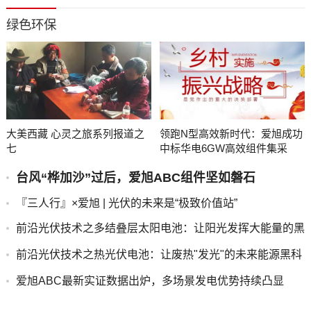
绿色环保
大美西藏 心灵之旅系列报道之
领跑N型高效新时代：爱旭成功
七
中标华电6GW高效组件集采
台风“桦加沙”过后，爱旭ABC组件坚如磐石
『三人行』×爱旭 | 光伏的未来是“极致价值站”
前沿光伏技术之多结叠层太阳电池：让阳光发挥大能量的黑
科技
前沿光伏技术之热光伏电池：让废热"发光"的未来能源黑科
技
爱旭ABC最新实证数据出炉，多场景发电优势持续凸显