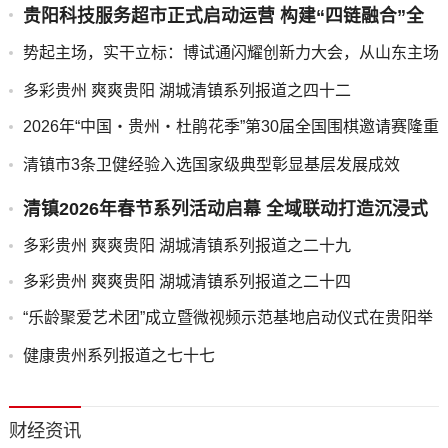
贵阳科技服务超市正式启动运营 构建“四链融合”全
要素科技服务新平台
势起主场，实干立标：博试通闪耀创新力大会，从山东主场
迈向行业标杆
多彩贵州 爽爽贵阳 湖城清镇系列报道之四十二
2026年“中国・贵州・杜鹃花季”第30届全国围棋邀请赛隆重
开幕
清镇市3条卫健经验入选国家级典型彰显基层发展成效
清镇2026年春节系列活动启幕 全域联动打造沉浸式
新春文旅盛宴
多彩贵州 爽爽贵阳 湖城清镇系列报道之二十九
多彩贵州 爽爽贵阳 湖城清镇系列报道之二十四
“乐龄聚爱艺术团”成立暨微视频示范基地启动仪式在贵阳举
行
健康贵州系列报道之七十七
财经资讯