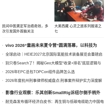
清镇这场座谈会为房企注入发展“强心针”
民间中医龚定军治癌奇效，多
大美西藏 心灵之旅系列报道之
次引发国外首脑关注
七
vivo 2026“童画未来夏令营”圆满落幕，以科技为
笔，绘就美育未来
全球启动｜HEIE2027北京国际氢能技术装备展览会重磅启
幕！
别只卷Search了！揭秘Geo大模型“收录+排名”底层逻辑与
实战黑客手法
2026年EPC总包TOPCon组件品牌怎么选
2026年度杭州刑事律师权威盘点:刑事案件辩护实力深度解
析
影像行业观察：乐其创新SmallRig诉纽尔侧手柄外
观专利二审胜诉，完整执行案例为行业提供司法参考
耐克森发布循环经济白皮书：再生铜与低碳电缆助力中国电