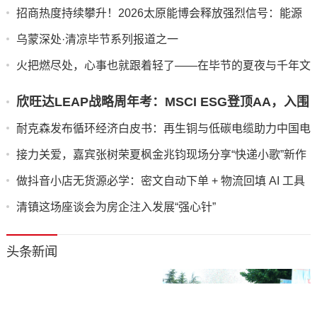
气化发展
招商热度持续攀升！2026太原能博会释放强烈信号：能源
转型看山西
乌蒙深处·清凉毕节系列报道之一
火把燃尽处，心事也就跟着轻了——在毕节的夏夜与千年文
明相拥
欣旺达LEAP战略周年考：MSCI ESG登顶AA，入围
Edie国际大奖
耐克森发布循环经济白皮书：再生铜与低碳电缆助力中国电
气化发展
接力关爱，嘉宾张树荣夏枫金兆钧现场分享“快递小歌”新作
品
做抖音小店无货源必学：密文自动下单 + 物流回填 AI 工具
使用指南
清镇这场座谈会为房企注入发展“强心针”
头条新闻