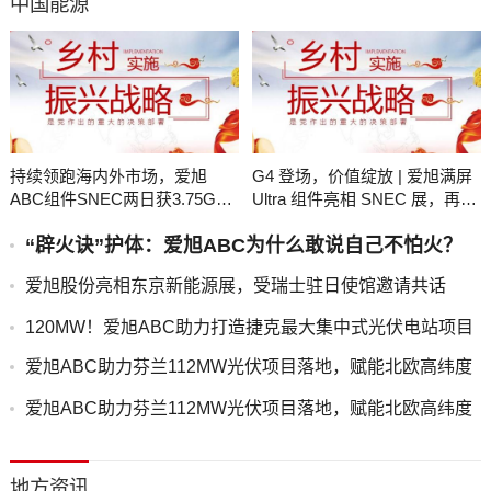
中国能源
持续领跑海内外市场，爱旭
G4 登场，价值绽放 | 爱旭满屏
ABC组件SNEC两日获3.75GW
Ultra 组件亮相 SNEC 展，再掀
订单
光伏高效浪潮
“辟火诀”护体：爱旭ABC为什么敢说自己不怕火？
爱旭股份亮相东京新能源展，受瑞士驻日使馆邀请共话
“AI+零碳农业”国际合作新范式
120MW！爱旭ABC助力打造捷克最大集中式光伏电站项目
爱旭ABC助力芬兰112MW光伏项目落地，赋能北欧高纬度
地区绿色能源转型
爱旭ABC助力芬兰112MW光伏项目落地，赋能北欧高纬度
地区绿色能源转型
地方资讯