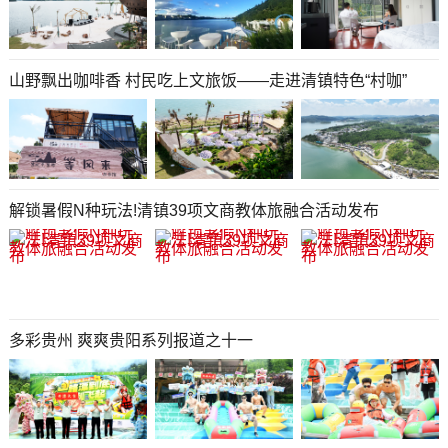
山野飘出咖啡香 村民吃上文旅饭——走进清镇特色“村咖”
解锁暑假N种玩法!清镇39项文商教体旅融合活动发布
多彩贵州 爽爽贵阳系列报道之十一