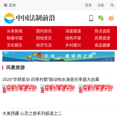
菜单
登录
注册
头条新闻
国内资讯
深度报道
热点追踪
映像中国
财经资讯
绿色环保
风景旅游
文化娱乐
经济与法
乡村振兴
食品健康
风景旅游
2026“毕燃星动·四季村歌”联动响水滩音乐季盛大启幕
大美西藏 心灵之旅系列报道之二