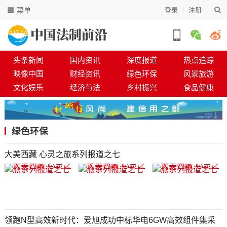
菜单
登录
注册
头条新闻
国内资讯
深度报道
热点追踪
映像中国
财经资讯
绿色环保
风景旅游
文化娱乐
经济与法
乡村振兴
食品健康
绿色环保
大美西藏 心灵之旅系列报道之七
领跑N型高效新时代：爱旭成功中标华电6GW高效组件集采