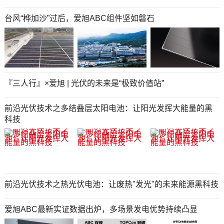
台风“桦加沙”过后，爱旭ABC组件坚如磐石
『三人行』×爱旭 | 光伏的未来是“极致价值站”
前沿光伏技术之多结叠层太阳电池：让阳光发挥大能量的黑
科技
前沿光伏技术之热光伏电池：让废热"发光"的未来能源黑科技
爱旭ABC最新实证数据出炉，多场景发电优势持续凸显