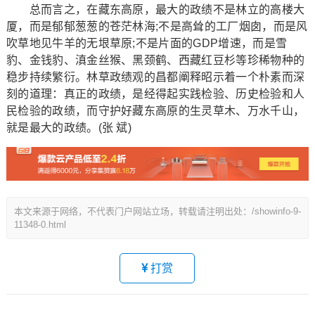
总而言之，在藏东高原，最大的政绩不是林立的高楼大
厦，而是郁郁葱葱的苍茫林海;不是高耸的工厂烟囱，而是风
吹草地见牛羊的无垠草原;不是片面的GDP增速，而是雪
豹、金钱豹、滇金丝猴、黑颈鹤、西藏红豆杉等珍稀物种的
稳步持续繁衍。林草政绩观的昌都阐释昭示着一个朴素而深
刻的道理：真正的政绩，是经得起实践检验、历史检验和人
民检验的政绩，而守护好藏东高原的生灵草木、万水千山，
就是最大的政绩。(张 斌)
本文来源于网络，不代表门户网站立场，转载请注明出处：/showinfo-9-
11348-0.html
打赏