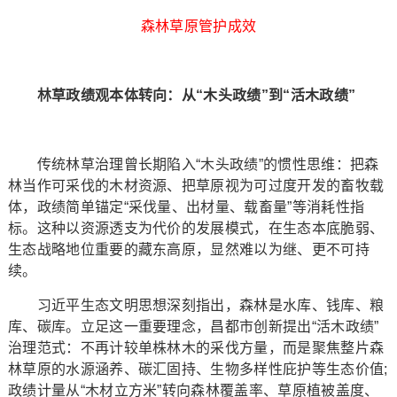
森林草原管护成效
林草政绩观本体转向：从“木头政绩”到“活木政绩”
传统林草治理曾长期陷入“木头政绩”的惯性思维：把森
林当作可采伐的木材资源、把草原视为可过度开发的畜牧载
体，政绩简单锚定“采伐量、出材量、载畜量”等消耗性指
标。这种以资源透支为代价的发展模式，在生态本底脆弱、
生态战略地位重要的藏东高原，显然难以为继、更不可持
续。
习近平生态文明思想深刻指出，森林是水库、钱库、粮
库、碳库。立足这一重要理念，昌都市创新提出“活木政绩”
治理范式：不再计较单株林木的采伐方量，而是聚焦整片森
林草原的水源涵养、碳汇固持、生物多样性庇护等生态价值;
政绩计量从“木材立方米”转向森林覆盖率、草原植被盖度、