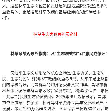
补助18.5亿余元(年均3.7亿余元)，直接惠及群众10.62万余
人。这些林草生态岗位管护员既是巩固拓展脱贫攻坚成果的
重要载体，更是推动林草政绩向基层延伸的关键“神经末
梢”。
林草生态岗位管护员巡林
林草政绩观最终指向：从“生态增效益”到“惠民成循环”
习近平生态文明思想的核心立场是“生态惠民、生态利
民、生态为民”。评判林草政绩的最终标尺，从来不是上级部
门的考核台账，而是群众的切身感受与真实口碑。昌都市将
林草事业发展与群众增收致富深度绑定，构建起“保护—增值
—共享”的良性生态价值循环。2025年统计数据显示，昌都
市依托虫草、獐子菌、松茸等林草资源采集与经济林果产业
发展，带动超30万名群众增收，实现综合产值近30亿元。这