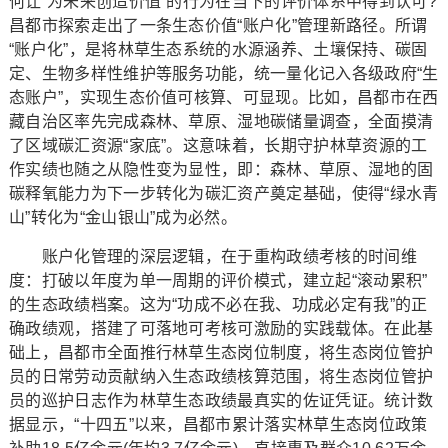
何让“为未来创造价值”的行为在当下的评价体系中得到认可?
昌都市探索走出了一条生态价值“账户化”管理新路径。所谓
“账户化”，是将林草生态系统的水源涵养、土壤保持、碳固
定、生物多样性维护等服务功能，统一量化记入各级政府“生
态账户”，实现生态价值可核算、可显现。比如，昌都市在西
藏自治区率先完成森林、草原、湿地碳储量调查，全面摸清
了区域碳汇资源“家底”。这意味着，长期守护林草资源的工
作实绩也随之从隐性变为显性，即：森林、草原、湿地的固
碳释氧能力为下一步转化为碳汇资产奠定基础，使得“绿水青
山”转化为“金山银山”成为必然。
账户化管理的深层逻辑，在于重构政绩考核的时间维
度：打破以年度为单一周期的评价模式，建立起“滚动累积”
的生态政绩档案。这为“功成不必在我、功成必定有我”的正
确政绩观，搭建了可落地可考核可激励的实践载体。在此基
础上，昌都市全面推行林草生态岗位制度，将生态岗位管护
员的日常劳动贡献纳入生态政绩核算范围，将生态岗位管护
员的巡护日志作为林草生态政绩最真实的佐证凭证。统计数
据显示，“十四五”以来，昌都市累计落实林草生态岗位政策