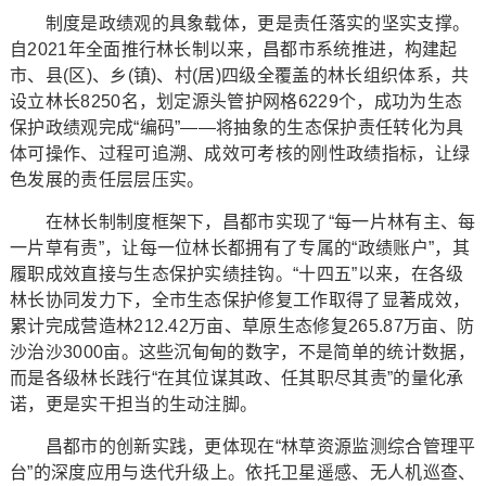
制度是政绩观的具象载体，更是责任落实的坚实支撑。
自2021年全面推行林长制以来，昌都市系统推进，构建起
市、县(区)、乡(镇)、村(居)四级全覆盖的林长组织体系，共
设立林长8250名，划定源头管护网格6229个，成功为生态
保护政绩观完成“编码”——将抽象的生态保护责任转化为具
体可操作、过程可追溯、成效可考核的刚性政绩指标，让绿
色发展的责任层层压实。
在林长制制度框架下，昌都市实现了“每一片林有主、每
一片草有责”，让每一位林长都拥有了专属的“政绩账户”，其
履职成效直接与生态保护实绩挂钩。“十四五”以来，在各级
林长协同发力下，全市生态保护修复工作取得了显著成效，
累计完成营造林212.42万亩、草原生态修复265.87万亩、防
沙治沙3000亩。这些沉甸甸的数字，不是简单的统计数据，
而是各级林长践行“在其位谋其政、任其职尽其责”的量化承
诺，更是实干担当的生动注脚。
昌都市的创新实践，更体现在“林草资源监测综合管理平
台”的深度应用与迭代升级上。依托卫星遥感、无人机巡查、