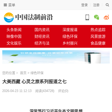
菜单
登录
注册
头条新闻
国内资讯
深度报道
热点追踪
映像中国
财经资讯
绿色环保
风景旅游
文化娱乐
经济与法
乡村振兴
食品健康
您的位置
首页
>
绿色环保
大美西藏 心灵之旅系列报道之七
2026-04-23 11:12:13
阅读
(
434728)
评论(0)
深学笃行习近平生态文明思想