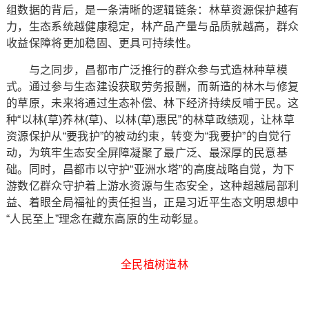
组数据的背后，是一条清晰的逻辑链条：林草资源保护越有
力，生态系统越健康稳定，林产品产量与品质就越高，群众
收益保障将更加稳固、更具可持续性。
与之同步，昌都市广泛推行的群众参与式造林种草模
式。通过参与生态建设获取劳务报酬，而新造的林木与修复
的草原，未来将通过生态补偿、林下经济持续反哺于民。这
种“以林(草)养林(草)、以林(草)惠民”的林草政绩观，让林草
资源保护从“要我护”的被动约束，转变为“我要护”的自觉行
动，为筑牢生态安全屏障凝聚了最广泛、最深厚的民意基
础。同时，昌都市以守护“亚洲水塔”的高度战略自觉，为下
游数亿群众守护着上游水资源与生态安全，这种超越局部利
益、着眼全局福祉的责任担当，正是习近平生态文明思想中
“人民至上”理念在藏东高原的生动彰显。
全民植树造林