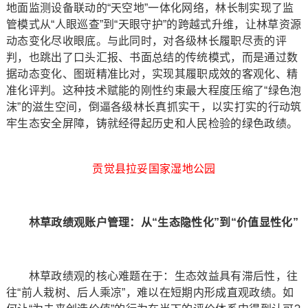
地面监测设备联动的“天空地”一体化网络，林长制实现了监
管模式从“人眼巡查”到“天眼守护”的跨越式升维，让林草资源
动态变化尽收眼底。与此同时，对各级林长履职尽责的评
判，也跳出了口头汇报、书面总结的传统模式，而是通过数
据动态变化、图斑精准比对，实现其履职成效的客观化、精
准化评判。这种技术赋能的刚性约束最大程度压缩了“绿色泡
沫”的滋生空间，倒逼各级林长真抓实干，以实打实的行动筑
牢生态安全屏障，铸就经得起历史和人民检验的绿色政绩。
贡觉县拉妥国家湿地公园
林草政绩观账户管理：从“生态隐性化”到“价值显性化”
林草政绩观的核心难题在于：生态效益具有滞后性，往
往“前人栽树、后人乘凉”，难以在短期内形成直观政绩。如