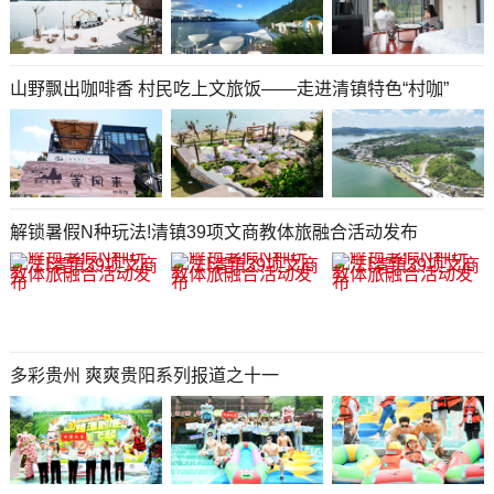
山野飘出咖啡香 村民吃上文旅饭——走进清镇特色“村咖”
解锁暑假N种玩法!清镇39项文商教体旅融合活动发布
多彩贵州 爽爽贵阳系列报道之十一