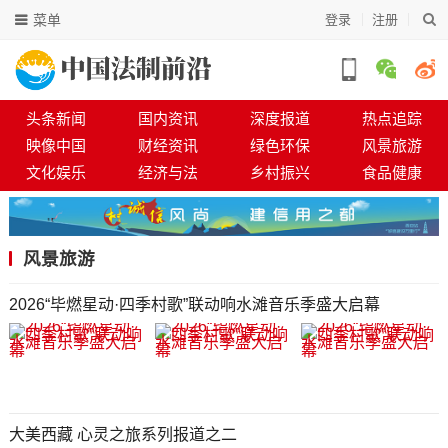
菜单
登录
注册
头条新闻
国内资讯
深度报道
热点追踪
映像中国
财经资讯
绿色环保
风景旅游
文化娱乐
经济与法
乡村振兴
食品健康
风景旅游
2026“毕燃星动·四季村歌”联动响水滩音乐季盛大启幕
大美西藏 心灵之旅系列报道之二