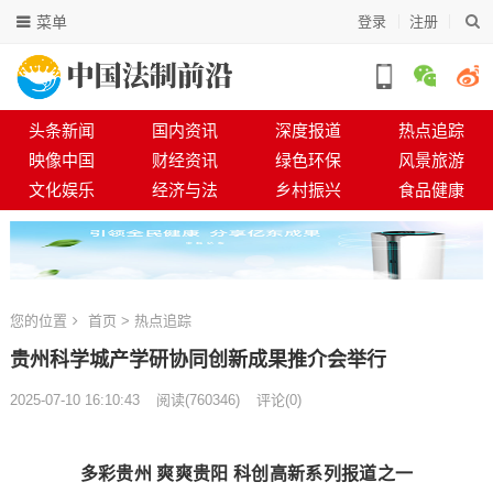
菜单
登录
注册
头条新闻
国内资讯
深度报道
热点追踪
映像中国
财经资讯
绿色环保
风景旅游
文化娱乐
经济与法
乡村振兴
食品健康
您的位置
首页
>
热点追踪
贵州科学城产学研协同创新成果推介会举行
2025-07-10 16:10:43
阅读
(
760346)
评论(0)
多彩贵州 爽爽贵阳 科创高新系列报道之一