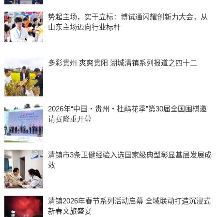
势起主场，实干立标：博试通闪耀创新力大会，从
山东主场迈向行业标杆
多彩贵州 爽爽贵阳 湖城清镇系列报道之四十二
2026年“中国・贵州・杜鹃花季”第30届全国围棋邀
请赛隆重开幕
清镇市3条卫健经验入选国家级典型彰显基层发展成
效
清镇2026年春节系列活动启幕 全域联动打造沉浸式
新春文旅盛宴