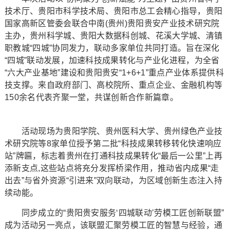
技术厅、贵阳市科学技术局、贵阳市总工会精心指导，贵阳
国家高新区管委会联合中南(贵州)贵阳贵安产业技术研究院
主办，贵州科学城、贵阳大数据科创城、花溪大学城、清镇
职教城“四城”协同发力，联动多家单位共同打造。旨在深化
“四城”联动发展，加速科技成果转化与产业化进程，为全省
“六大产业基地”建设和贵阳贵安“1+6+1”重点产业体系提供科
技支撑。来自政府部门、高校院所、重点企业、金融机构等
150余名代表齐聚一堂，共谋创新合作新篇章。
活动现场为贵阳学院、贵州医科大学、贵州绿色产业技
术研究院等8家单位授予第二批“科技成果转移转化快速响应
站”牌匾，标志着贵州在打通科技成果转化“最后一公里”上再
添新支点,这些站点将充分发挥桥梁作用，推动省内成果“走
出去”与省外资源“引进来”双向联动，为区域创新生态注入持
续动能。
同步成立的“贵阳贵安服务‘四城联动’劳模工匠创新联盟”
成为活动另一亮点，该联盟汇聚劳模工匠的智慧与经验，通