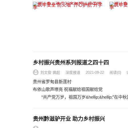
乡村振兴贵州系列报道之四十四
刘文俊 龚超
深度报道
2021-09-22
阅读
(0)
贵州省罗甸县新莲村
布依山歌声嘹亮 祝福献给祖国献给党
“共产党万岁，祖国万岁&hellip;&hellip;”
​​​​​​​贵州黔滋驴开业 助力乡村振兴