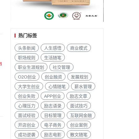
热门标签
头条新闻
人生感悟
商业模式
职场规则
生活随笔
职业生涯规划
社交管理
O2O创业
创业融资
发展规划
大学生创业
心情随笔
薪水管理
创业失败
APP创业
励志文章
心理压力
励志语录
面试技巧
面试经验
目标管理
互联网金融
开店创业
电子商务
创业案例
成功逆袭
励志电影
散文随笔