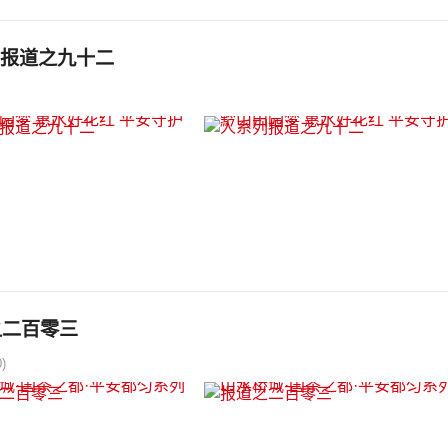
列报道之九十二
之二百零三
)