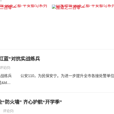
红蓝”对抗实战练兵
评论(0)
抗实战练兵 公安110，为民保安宁。为进一步提升全市各接处警单
&ld…
防火墙” 齐心护航“开学季”
评论(0)