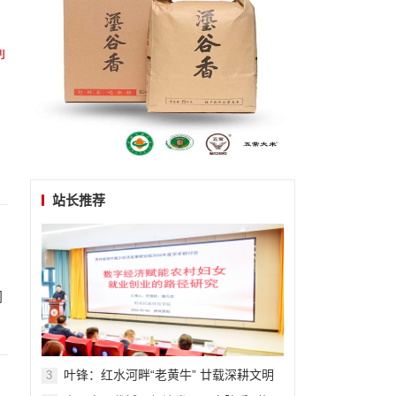
站长推荐
同
叶锋：红水河畔“老黄牛” 廿载深耕文明
3
田