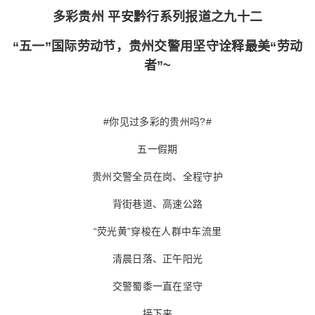
多彩贵州 平安黔行系列报道之九十二
“五一”国际劳动节，贵州交警用坚守诠释最美“劳动
者”~
#你见过多彩的贵州吗?#
五一假期
贵州交警全员在岗、全程守护
背街巷道、高速公路
“荧光黄”穿梭在人群中车流里
清晨日落、正午阳光
交警蜀黍一直在坚守
接下来