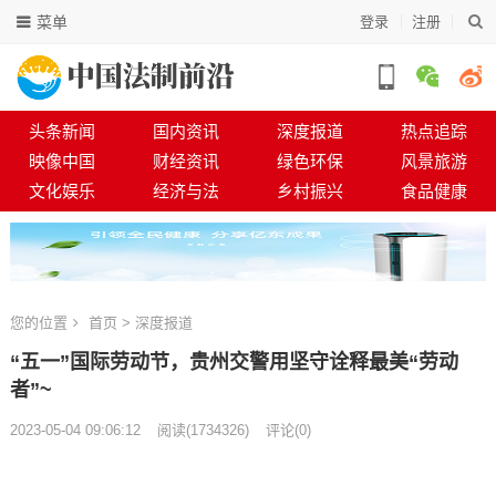
菜单
登录
注册
头条新闻
国内资讯
深度报道
热点追踪
映像中国
财经资讯
绿色环保
风景旅游
文化娱乐
经济与法
乡村振兴
食品健康
您的位置
首页
>
深度报道
“五一”国际劳动节，贵州交警用坚守诠释最美“劳动
者”~
2023-05-04 09:06:12
阅读
(
1734326)
评论(0)