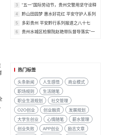
“五一”国际劳动节，贵州交警用坚守诠释
3
最美“劳动者”~
黔山田园梦 惠水好花红 平安守护人系列
4
报道之一百八十五
多彩贵州 平安黔行系列报道之八十七
5
贵州水城区检察院赵艳带队督导落实“一
6
号检察建议”等工作
童
热门标签
育
头条新闻
人生感悟
商业模式
职场规则
生活随笔
全
职业生涯规划
社交管理
人
O2O创业
创业融资
发展规划
甸
大学生创业
心情随笔
薪水管理
创业失败
APP创业
励志文章