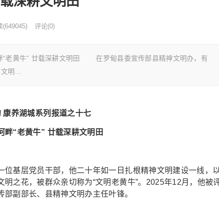
廿载深耕文明田
读
(
649045)
评论(0)
畔“老黄牛” 廿载深耕文明田 在罗甸县委宣传部县精神文明办，有
神文明…
 康养湖城系列报道之十七
河畔“老黄牛” 廿载深耕文明田
位基层党员干部，他二十年如一日扎根精神文明建设一线，
之花，被群众亲切称为“文明老黄牛”。2025年12月，他被
传部副部长、县精神文明办主任叶锋。