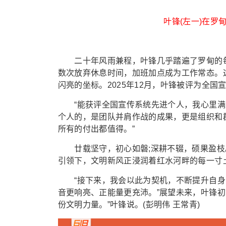
叶锋(左一)在罗
二十年风雨兼程，叶锋几乎踏遍了罗甸的每一
数次放弃休息时间，加班加点成为工作常态。
闪亮的坐标。2025年12月，叶锋被评为全国
“能获评全国宣传系统先进个人，我心里满是
个人的，是团队并肩作战的成果，更是组织和
所有的付出都值得。”
廿载坚守，初心如磐;深耕不辍，硕果盈枝
引领下，文明新风正浸润着红水河畔的每一寸
“接下来，我会以此为契机，不断提升自身
音更响亮、正能量更充沛。”展望未来，叶锋
份文明力量。”叶锋说。(彭明伟 王常青)