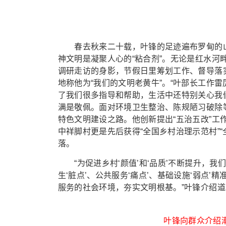
春去秋来二十载，叶锋的足迹遍布罗甸的山
神文明是凝聚人心的“粘合剂”。无论是红水
调研走访的身影，节假日里筹划工作、督导落
地称他为“我们的文明老黄牛”。“叶部长工作
了我们很多指导和帮助，生活中还特别关心我
满是敬佩。面对环境卫生整治、陈规陋习破除
特色文明建设之路。他创新提出“五治五改”
中祥脚村更是先后获得“全国乡村治理示范村”
落。
“为促进乡村‘颜值’和‘品质’不断提升，我们
生‘脏点’、公共服务‘痛点’、基础设施‘弱点
服务的社会环境，夯实文明根基。”叶锋介绍道
叶锋向群众介绍潮