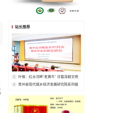
站长推荐
叶锋：红水河畔“老黄牛” 廿载深耕文明
3
田
贵州省现代城乡经济发展研究院系列报
4
以
道之一
评