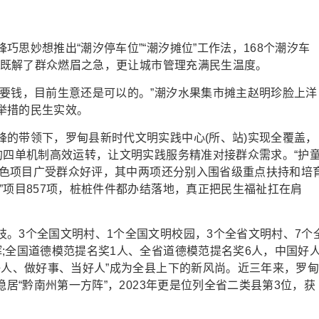
妙想推出“潮汐停车位”“潮汐摊位”工作法，168个潮汐车
用，既解了群众燃眉之急，更让城市管理充满民生温度。
钱，目前生意还是可以的。”潮汐水果集市摊主赵明珍脸上洋
举措的民生实效。
带领下，罗甸县新时代文明实践中心(所、站)实现全覆盖，
的四单机制高效运转，让文明实践服务精准对接群众需求。“护
等特色项目广受群众好评，其中两项还分别入围省级重点扶持和培
”项目857项，桩桩件件都办结落地，真正把民生福祉扛在肩
3个全国文明村、1个全国文明校园，3个全省文明村、7个
;全国道德模范提名奖1人、全省道德模范提名奖6人，中国好
好人、做好事、当好人”成为全县上下的新风尚。近三年来，罗
稳居“黔南州第一方阵”，2023年更是位列全省二类县第3位，获