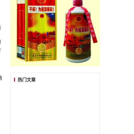
精
切
给
角
热门文章