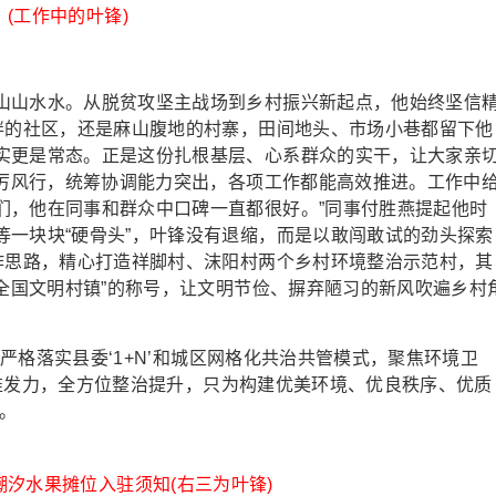
(工作中的叶锋)
山水水。从脱贫攻坚主战场到乡村振兴新起点，他始终坚信
河畔的社区，还是麻山腹地的村寨，田间地头、市场小巷都留下他
实更是常态。正是这份扎根基层、心系群众的实干，让大家亲
雷厉风行，统筹协调能力突出，各项工作都能高效推进。工作中
们，他在同事和群众中口碑一直都很好。”同事付胜燕提起他时
等一块块“硬骨头”，叶锋没有退缩，而是以敢闯敢试的劲头探索
工作思路，精心打造祥脚村、沫阳村两个乡村环境整治示范村，其
“全国文明村镇”的称号，让文明节俭、摒弃陋习的新风吹遍乡村
严格落实县委‘1+N’和城区网格化共治共管模式，聚焦环境卫
’精准发力，全方位整治提升，只为构建优美环境、优良秩序、优质
。
汐水果摊位入驻须知(右三为叶锋)