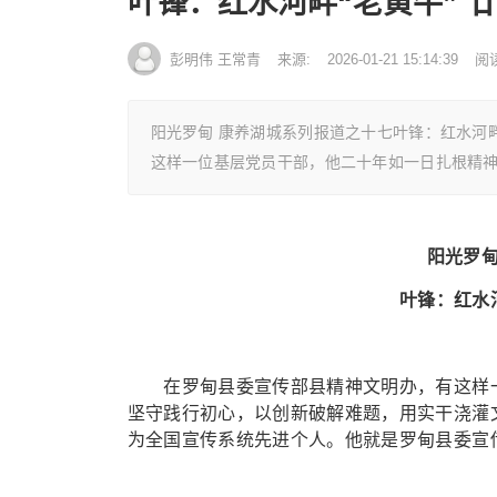
叶锋：红水河畔“老黄牛” 
彭明伟 王常青
来源:
2026-01-21 15:14:39
阅
阳光罗甸 康养湖城系列报道之十七叶锋：红水河
这样一位基层党员干部，他二十年如一日扎根精
阳光罗甸
叶锋：红水
在罗甸县委宣传部县精神文明办，有这样一
坚守践行初心，以创新破解难题，用实干浇灌文明
为全国宣传系统先进个人。他就是罗甸县委宣