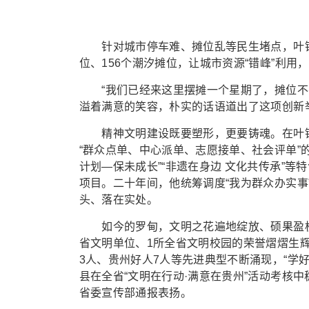
针对城市停车难、摊位乱等民生堵点，叶锋巧思
位、156个潮汐摊位，让城市资源“错峰”利
“我们已经来这里摆摊一个星期了，摊位不要
溢着满意的笑容，朴实的话语道出了这项创新
精神文明建设既要塑形，更要铸魂。在叶锋的
“群众点单、中心派单、志愿接单、社会评单”
计划—保未成长”“非遗在身边 文化共传承”
项目。二十年间，他统筹调度“我为群众办实事
头、落在实处。
如今的罗甸，文明之花遍地绽放、硕果盈枝。
省文明单位、1所全省文明校园的荣誉熠熠生辉
3人、贵州好人7人等先进典型不断涌现，“学
县在全省“文明在行动·满意在贵州”活动考核中
省委宣传部通报表扬。